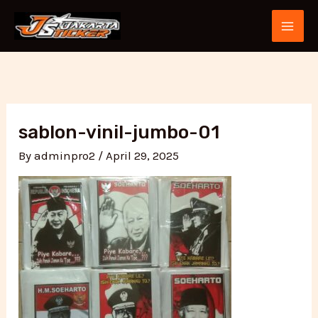
Skip
Post
MAI
to
navigation
ME
content
sablon-vinil-jumbo-01
By
adminpro2
/
April 29, 2025