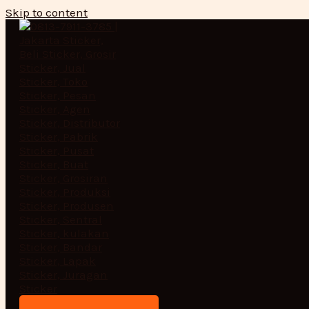
Skip to content
striping standar-01
By
adminpro2
/
April 29, 2025
Post navigation
←
Previous Media