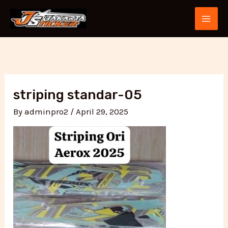
Skip
Post
MAI
to
navigation
ME
content
striping standar-05
By
adminpro2
/
April 29, 2025