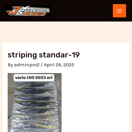
Skip
Post
MAI
to
navigation
ME
content
striping standar-19
By
adminpro2
/
April 29, 2025