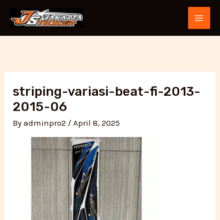
Skip
Post
MAI
to
navigation
ME
content
striping-variasi-beat-fi-2013-
2015-06
By
adminpro2
/
April 8, 2025