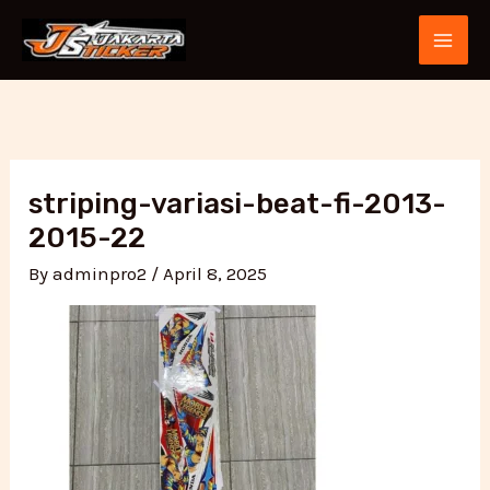
Skip
Post
MAI
to
navigation
ME
content
striping-variasi-beat-fi-2013-
2015-22
By
adminpro2
/
April 8, 2025