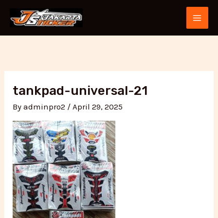
Skip
Post
MAI
to
navigation
ME
content
tankpad-universal-21
By
adminpro2
/
April 29, 2025