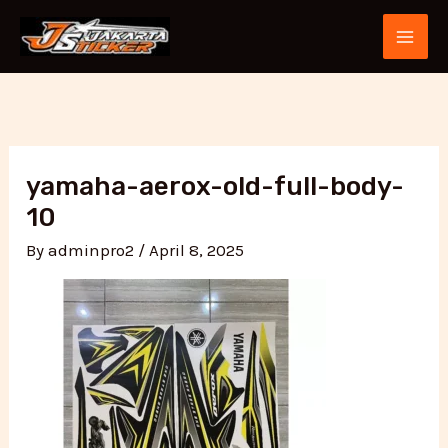
Skip
Post
MAI
to
navigation
ME
content
yamaha-aerox-old-full-body-
10
By
adminpro2
/
April 8, 2025