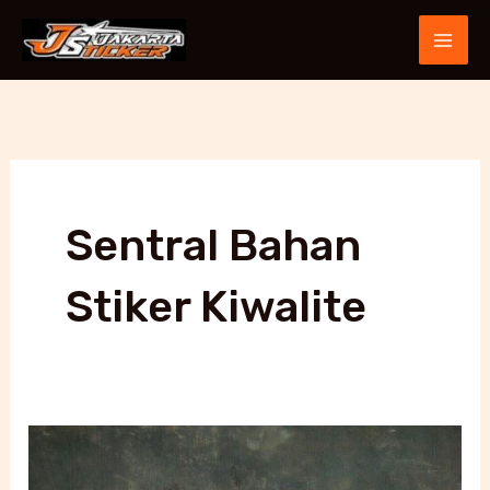
Skip
MAI
to
ME
content
Sentral Bahan
Stiker Kiwalite
Stiker
Lis