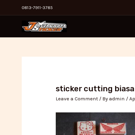
Skip
Post
0813-7911-3785
to
navigation
content
sticker cutting biasa
Leave a Comment
/ By
admin
/
Ap