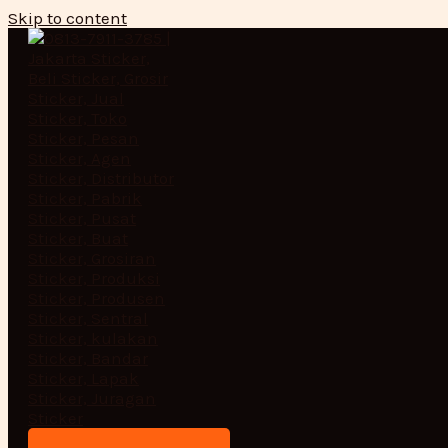
Skip to content
logo-1
Leave a Comment
/ By
adminpro2
/
March 15,
2025