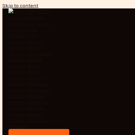
Skip to content
STRIPING THAILAND (2)
Leave a Comment
/ By
admin
/
April 20, 2017
Post navigation
←
Previous Media