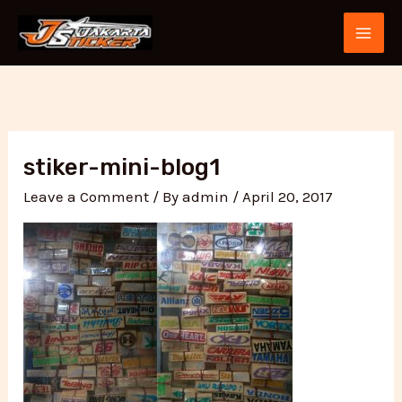
Skip
Post
MAI
to
navigation
ME
content
stiker-mini-blog1
Leave a Comment
/ By
admin
/
April 20, 2017